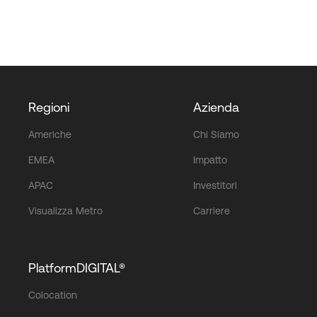
Regioni
Azienda
Americhe
Chi Siamo
EMEA
Impatto
APAC
Investitori
Visualizza Metro
Carriere
PlatformDIGITAL®
Colocation