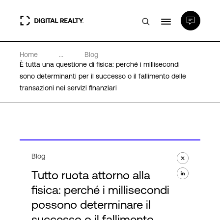
Home
...
Blog
Data center
È tutta una questione di fisica: perché i millisecondi
sono determinanti per il successo o il fallimento delle
transazioni nei servizi finanziari
PlatformDIGITAL®
Partner
Competenze e Risorse
Blog
Tutto ruota attorno alla
Chi Siamo
fisica: perché i millisecondi
possono determinare il
successo o il fallimento
Language