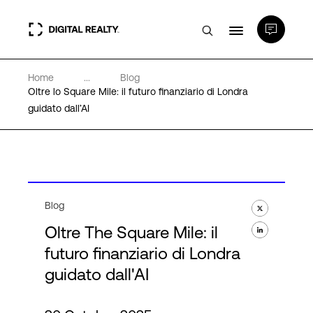
Home
...
Blog
Data center
Oltre lo Square Mile: il futuro finanziario di Londra
guidato dall’AI
PlatformDIGITAL®
Partner
Blog
Competenze e Risorse
Oltre The Square Mile: il
futuro finanziario di Londra
Chi Siamo
guidato dall'AI
Language