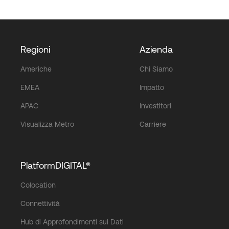
Regioni
Azienda
Americhe
Chi Siamo
EMEA
Impatto
APAC
Investitori
Visualizza Metro
Carriere
PlatformDIGITAL®
Colocation
Connettività
Hub di Approfondimenti sui Dati