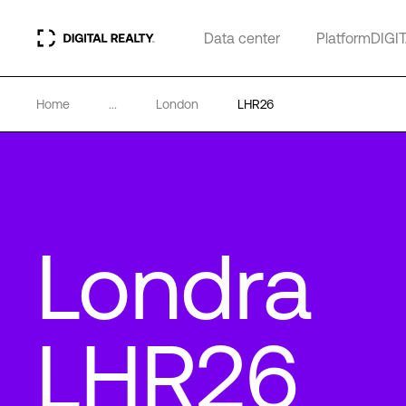
Data center
PlatformDIGI
Home
...
London
LHR26
Londra
LHR26