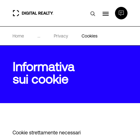
Home
...
Privacy
Cookies
Data center
PlatformDIGITAL®
Informativa
sui cookie
Partner
Competenze e Risorse
Chi Siamo
Cookie strettamente necessari
Language