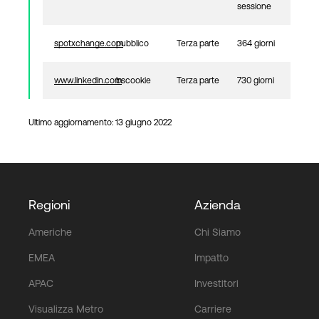
sessione
spotxchange.com
pubblico
Terza parte
364 giorni
www.linkedin.com
bscookie
Terza parte
730 giorni
Ultimo aggiornamento: 13 giugno 2022
Regioni
Azienda
Americhe
Chi Siamo
EMEA
Impatto
APAC
Investitori
Visualizza Metro
Carriere