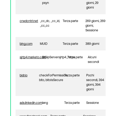
psyn
giorni, 29
giorni
crwdcntrl.net
_cc_dc, _cc_id,
Terza parte
269 giorni, 269
_cc_cc
giorni,
Sessione
bing.com
MUID
Terza parte
389 giorni
sjrtp4.marketo.com
BIGipServersjrtp4_https
Terza parte
Alcuni
secondi
bidr.io
checkForPermission,
Terza parte
Pochi
bito, bitoIsSecure
secondi, 394
giorni, 394
giorni
ads.linkedin.com
lang
Terza parte
Sessione