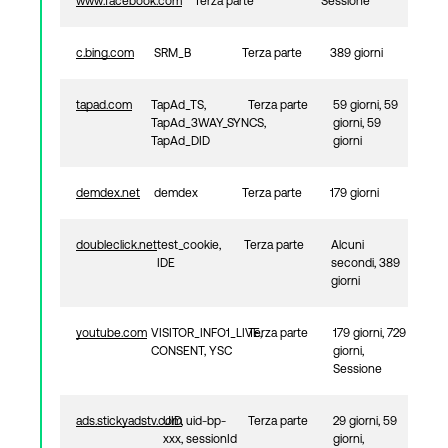
www.facebook.com
Terza parte
Sessione
c.bing.com
SRM_B
Terza parte
389 giorni
tapad.com
TapAd_TS,
Terza parte
59 giorni, 59
TapAd_3WAY_SYNCS,
giorni, 59
TapAd_DID
giorni
demdex.net
demdex
Terza parte
179 giorni
doubleclick.net
test_cookie,
Terza parte
Alcuni
IDE
secondi, 389
giorni
youtube.com
VISITOR_INFO1_LIVE,
Terza parte
179 giorni, 729
CONSENT, YSC
giorni,
Sessione
ads.stickyadstv.com
UID, uid-bp-
Terza parte
29 giorni, 59
xxx, sessionId
giorni,