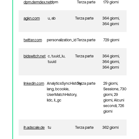
dpm.demdex.net
dpm
Terza parte
179 giorni
agkn.com
u, ab
Terza parte
364 giorni,
364 giorni
twitter.com
personalization_id
Terza parte
729 giorni
bidswitch.net
c, tuuid_lu,
Terza parte
364 giorni,
tuuid
364 giorni,
364 giorni
linkedin.com
AnalyticsSyncHistory,
Terza parte
29 giorni,
lang, bcookie,
Sessione, 730
UserMatchHistory,
giorni, 29
lidc, li_gc
giorni, Alcuni
secondi, 726
giorni
ih.adscale.de
tu
Terza parte
362 giorni