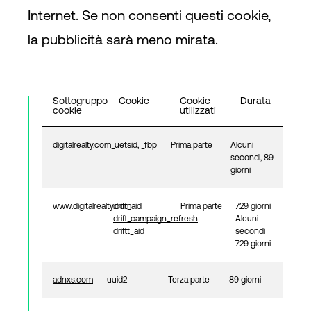
Internet. Se non consenti questi cookie,
la pubblicità sarà meno mirata.
Sottogruppo
Cookie
Cookie
Durata
cookie
utilizzati
digitalrealty.com
_uetsid
,
_fbp
Prima parte
Alcuni
secondi, 89
giorni
www.digitalrealty.com
drift_aid
Prima parte
729 giorni
drift_campaign_refresh
Alcuni
driftt_aid
secondi
729 giorni
adnxs.com
uuid2
Terza parte
89 giorni