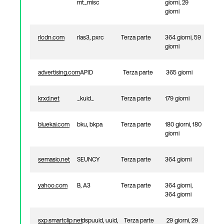
mt_misc
giorni, 29
giorni
rlcdn.com
rlas3, pxrc
Terza parte
364 giorni, 59
giorni
advertising.com
APID
Terza parte
365 giorni
krxd.net
_kuid_
Terza parte
179 giorni
bluekai.com
bku, bkpa
Terza parte
180 giorni, 180
giorni
semasio.net
SEUNCY
Terza parte
364 giorni
yahoo.com
B, A3
Terza parte
364 giorni,
364 giorni
sxp.smartclip.net
dspuuid, uuid,
Terza parte
29 giorni, 29