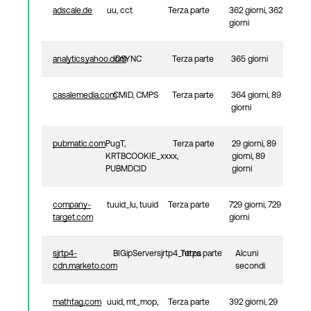
adscale.de
uu, cct
Terza parte
362 giorni, 362
giorni
analytics.yahoo.com
IDSYNC
Terza parte
365 giorni
casalemedia.com
CMID, CMPS
Terza parte
364 giorni, 89
giorni
pubmatic.com
PugT,
Terza parte
29 giorni, 89
KRTBCOOKIE_xxxx,
giorni, 89
PUBMDCID
giorni
company-
tuuid_lu, tuuid
Terza parte
729 giorni, 729
target.com
giorni
sjrtp4-
BIGipServersjrtp4_https
Terza parte
Alcuni
cdn.marketo.com
secondi
mathtag.com
uuid, mt_mop,
Terza parte
392 giorni, 29