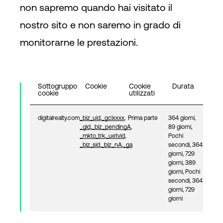
non sapremo quando hai visitato il
nostro sito e non saremo in grado di
monitorarne le prestazioni.
Sottogruppo
Cookie
Cookie
Durata
cookie
utilizzati
digitalrealty.com
_biz_uid
,
_gclxxxx
,
Prima parte
364 giorni,
_gid
,
_biz_pendingA
,
89 giorni,
_mkto_trk
,
_uetvid
,
Pochi
_biz_sid
,
_biz_nA
,
_ga
secondi, 364
giorni, 729
giorni, 389
giorni, Pochi
secondi, 364
giorni, 729
giorni