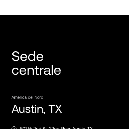
Sede
centrale
America del Nord
Austin, TX
601 W 2nd St, 32nd Floor, Austin, TX