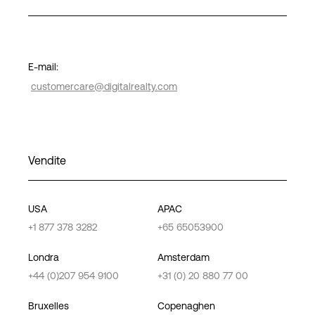
Accesso
E-mail:
customercare@digitalrealty.com
Vendite
USA
APAC
+1 877 378 3282
+65 65053900
Londra
Amsterdam
+44 (0)207 954 9100
+31 (0) 20 880 77 00
Bruxelles
Copenaghen