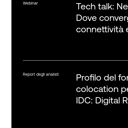
Webinar
Tech talk: N
Dove conver
connettività 
Report degli analisti
Profilo del fo
colocation p
IDC: Digital 