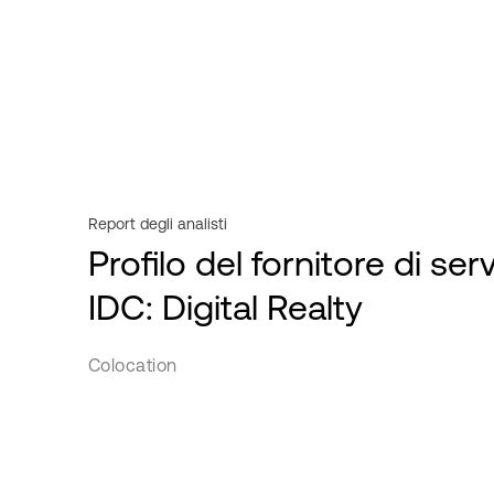
Video
Powered Base Buildings
Servizi professionali
Webinar
ServiceFabric®
Settore pubblico
White Paper
Vendita al dettaglio
Provider di servizi
Trasporto
Report degli analisti
Profilo del fornitore di ser
IDC: Digital Realty
Colocation