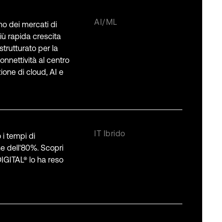
AI/ML
no dei mercati di
iù rapida crescita
 strutturato per la
connettività al centro
ione di cloud, AI e
IT Ibrido
 i tempi di
 dell'80%. Scopri
GITAL® lo ha reso