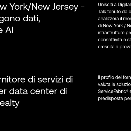
ew York/New Jersey -
Unisciti a Digit
Talk tenuto da 
gono dati,
analizzerà il me
di New York / N
e AI
infrastrutture pr
connettività e s
crescita a prova 
rnitore di servizi di
Il profilo del fo
valuta le soluzi
er data center di
ServiceFabric® 
predisposta per l
Realty