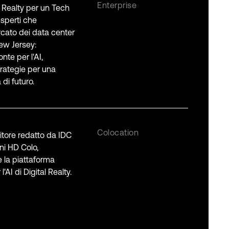
Enterprise
al Realty per un Tech
esperti che
rcato dei data center
ew Jersey:
onte per l'AI,
trategie per una
di futuro.
Colocation
rnitore redatto da IDC
oni HD Colo,
e la piattaforma
'AI di Digital Realty.