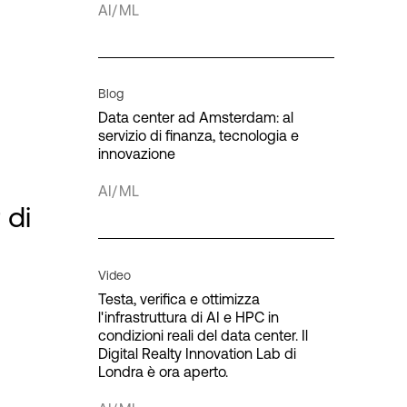
AI/ML
Interconnessione
Infrastruttura IT
Blog
Data center ad Amsterdam: al
servizio di finanza, tecnologia e
innovazione
ivato
AI/ML
Cloud pubblico
 di
Calcolo Quantistico
za
Video
Testa, verifica e ottimizza
l'infrastruttura di AI e HPC in
condizioni reali del data center. Il
Digital Realty Innovation Lab di
Londra è ora aperto.