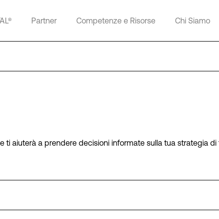
TAL®
Partner
Competenze e Risorse
Chi Siamo
 ti aiuterà a prendere decisioni informate sulla tua strategia di