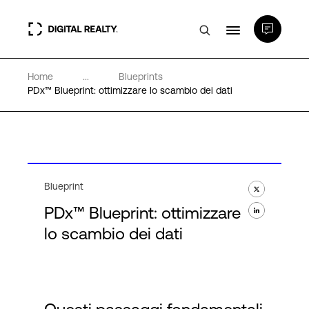
Home
...
Blueprints
Data center
PDx™ Blueprint: ottimizzare lo scambio dei dati
PlatformDIGITAL®
Partner
Blueprint
PDx™ Blueprint: ottimizzare
Competenze e Risorse
lo scambio dei dati
Chi Siamo
Language