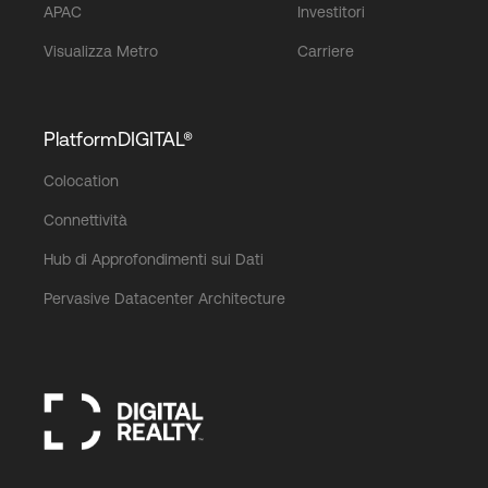
APAC
Investitori
Visualizza Metro
Carriere
PlatformDIGITAL®
Colocation
Connettività
Hub di Approfondimenti sui Dati
Pervasive Datacenter Architecture