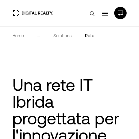
Home
...
Solutions
Rete
Data center
PlatformDIGITAL®
Partner
Una rete IT
Ibrida
Competenze e Risorse
progettata per
Chi Siamo
l'innovazione
Language