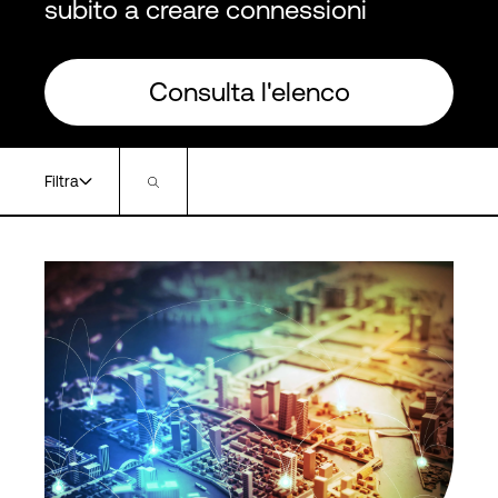
subito a creare connessioni
Consulta l'elenco
Filtra
Regioni
Servizio
Globale
Bare Metal
APAC
Digital AI
EMEA
IAAS
Americhe
Applicazioni di Rete
Servizi di rete
Vedi di più