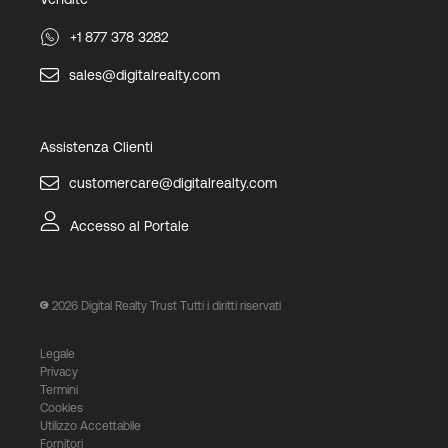
+1 877 378 3282
sales@digitalrealty.com
Assistenza Clienti
customercare@digitalrealty.com
Accesso al Portale
2026
Digital Realty Trust Tutti i diritti riservati
Legale
Privacy
Termini
Cookies
Utilizzo Accettabile
Fornitori