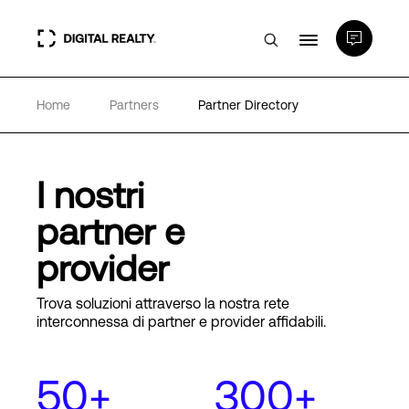
Home
Partners
Partner Directory
Data center
PlatformDIGITAL®
I nostri
partner e
Partner
provider
Competenze e Risorse
Trova soluzioni attraverso la nostra rete
interconnessa di partner e provider affidabili.
Chi Siamo
50+
300+
Language