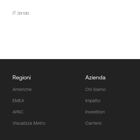
IT Ibrido
Regioni
Azienda
Americhe
Chi Siamo
EMEA
Impatto
APAC
Investitori
Visualizza Metro
Carriere