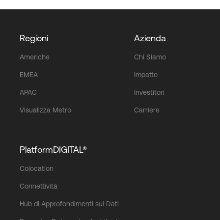
Regioni
Azienda
Americhe
Chi Siamo
EMEA
Impatto
APAC
Investitori
Visualizza Metro
Carriere
PlatformDIGITAL®
Colocation
Connettività
Hub di Approfondimenti sui Dati