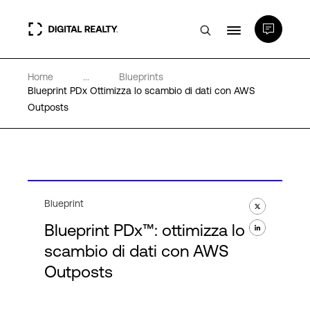
Home
...
Blueprints
Data center
Blueprint PDx Ottimizza lo scambio di dati con AWS
Outposts
PlatformDIGITAL®
Partner
Blueprint
Competenze e Risorse
Blueprint PDx™: ottimizza lo
scambio di dati con AWS
Chi Siamo
Outposts
Language