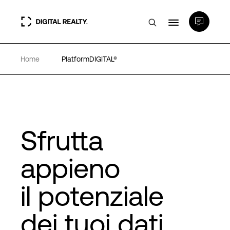
Home
PlatformDIGITAL®
Data center
PlatformDIGITAL®
Partner
Sfrutta
appieno
Competenze e Risorse
il potenziale
Chi Siamo
dei tuoi dati
Language