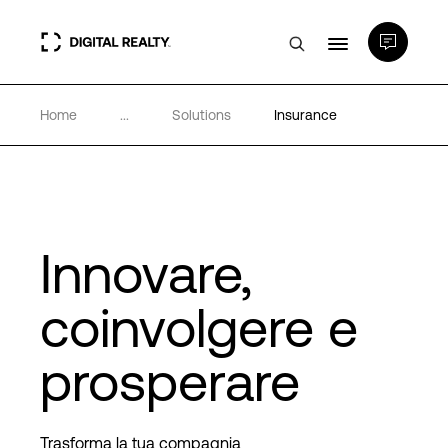
Home
...
Solutions
Insurance
Data center
PlatformDIGITAL®
Partner
Innovare,
coinvolgere e
Competenze e Risorse
prosperare
Chi Siamo
Trasforma la tua compagnia
Language