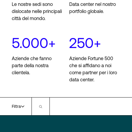
Le nostre sedi sono
Data center nel nostro
dislocate nelle principali
portfolio globale.
città del mondo.
Accesso
5.000+
250+
Aziende che fanno
Aziende Fortune 500
parte della nostra
che si affidano a noi
clientela.
come partner per i loro
data center.
Filtra
Regioni
Certificazioni di