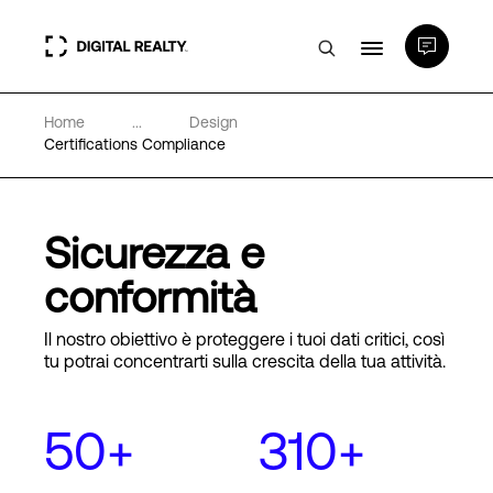
Home
...
Design
Data center
Certifications Compliance
PlatformDIGITAL®
Sicurezza e
Partner
conformità
Il nostro obiettivo è proteggere i tuoi dati critici, così
Competenze e Risorse
tu potrai concentrarti sulla crescita della tua attività.
Chi Siamo
50+
310+
Language