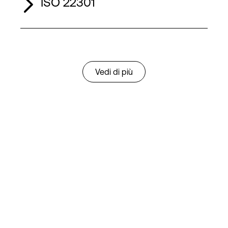
ISO 22301
Tier III
TIER II
ISAE 3402 Type 2 Attestation
Vedi di più
Tier IV
MAS Threat Vulnerability Risk Assessment (TVRA)