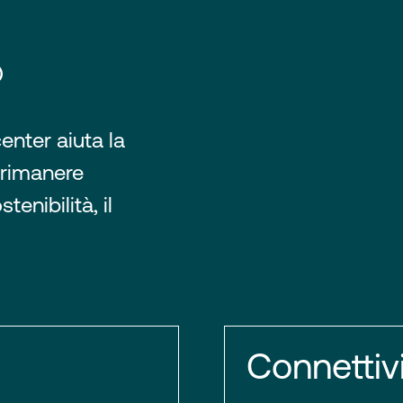
®
enter aiuta la
 rimanere
tenibilità, il
Connettiv