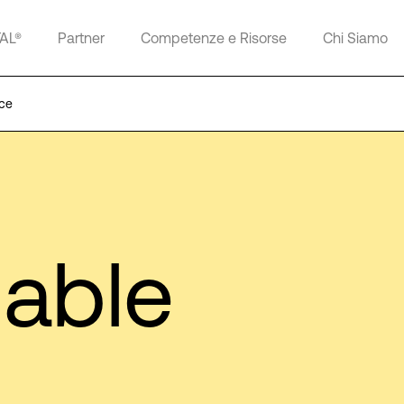
TAL®
Partner
Competenze e Risorse
Chi Siamo
ce
able
e