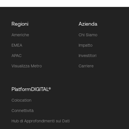
Regioni
Azienda
Americhe
Chi Siamo
EMEA
Impatto
APAC
Investitori
Visualizza Metro
Carriere
PlatformDIGITAL®
Colocation
Connettività
Hub di Approfondimenti sui Dati