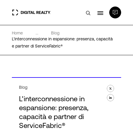
Home
...
Blog
Data center
L'interconnessione in espansione: presenza, capacità
e partner di ServiceFabric®
PlatformDIGITAL®
Partner
Blog
Competenze e Risorse
L'interconnessione in
espansione: presenza,
Chi Siamo
capacità e partner di
ServiceFabric®
Language