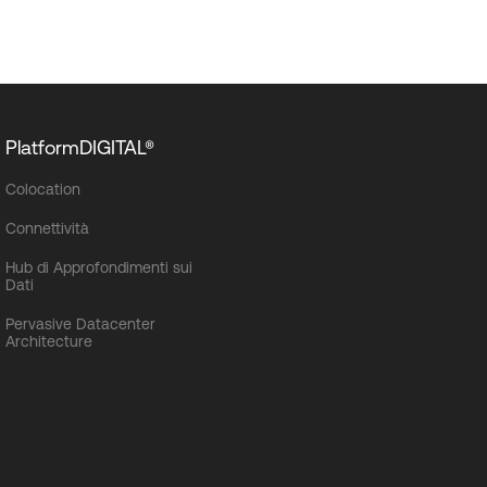
PlatformDIGITAL®
Colocation
Connettività
Hub di Approfondimenti sui
Dati
Pervasive Datacenter
Architecture