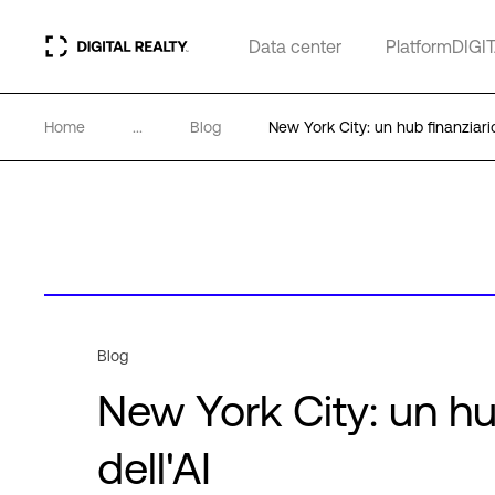
Data center
PlatformDIGI
Home
...
Blog
New York City: un hub finanziario 
Blog
New York City: un hub
dell'AI