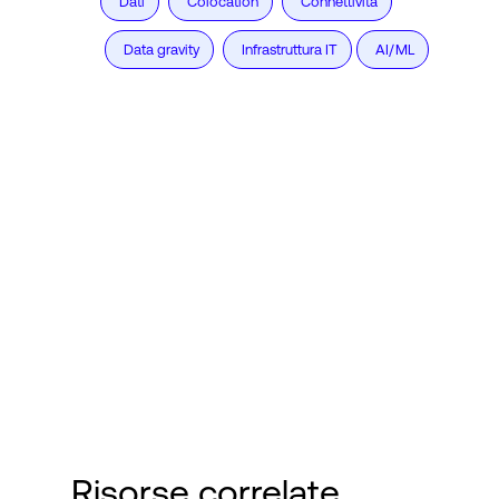
Dati
Colocation
Connettività
Data gravity
Infrastruttura IT
AI/ML
Risorse correlate