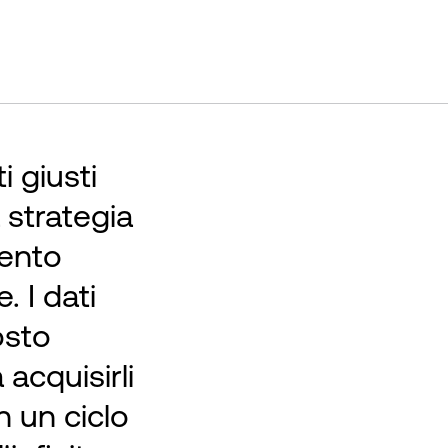
i giusti
 strategia
mento
. I dati
osto
 acquisirli
n un ciclo