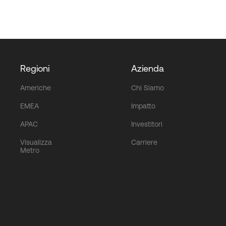
Regioni
Azienda
Americhe
Chi Siamo
EMEA
Impatto
APAC
Investitori
Visualizza
Carriere
Metro