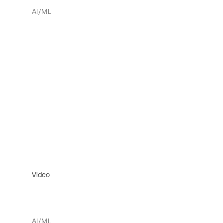
AI/ML
Video
AI/ML