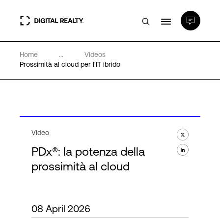
Home
...
Videos
Data center
Prossimità al cloud per l'IT ibrido
PlatformDIGITAL®
Partner
Video
PDx®: la potenza della
Competenze e Risorse
prossimità al cloud
Chi Siamo
08 April 2026
Language