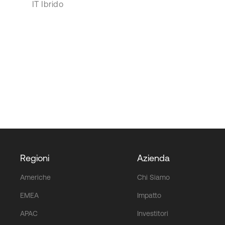
IT Ibrido
Regioni
Azienda
Americhe
Chi Siamo
EMEA
Impatto
APAC
Investitori