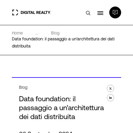
Home
...
Blog
Data center
Data foundation: il passaggio a un'architettura dei dati
distribuita
PlatformDIGITAL®
Partner
Blog
Competenze e Risorse
Data foundation: il
passaggio a un'architettura
Chi Siamo
dei dati distribuita
Language