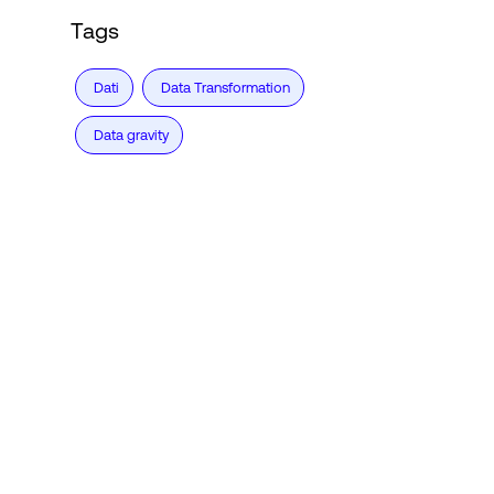
Tags
Dati
Data Transformation
Data gravity