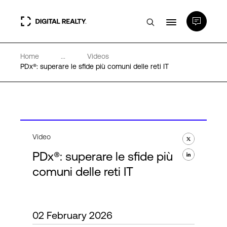
Home
...
Videos
Data center
PDx®: superare le sfide più comuni delle reti IT
PlatformDIGITAL®
Partner
Video
PDx®: superare le sfide più
Competenze e Risorse
comuni delle reti IT
Chi Siamo
02 February 2026
Language