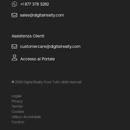
+1 877 378 3282
sales@digitalrealty.com
Assistenza Clienti
customercare@digitalrealty.com
Accesso al Portale
2026
Digital Realty Trust Tutti i diritti riservati
Legale
Privacy
Termini
Cookies
Utilizzo Accettabile
Fornitori