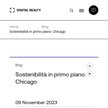
Home
...
Blog
Data center
Sostenibilità in primo piano: Chicago
PlatformDIGITAL®
Partner
Blog
Sostenibilità in primo piano:
Competenze e Risorse
Chicago
Chi Siamo
09 November 2023
Language