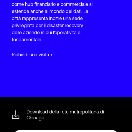
come hub finanziario e commerciale si
estende anche al mondo dei dati. La
città rappresenta inoltre una sede
Accesso
privilegiata per il disaster recovery
delle aziende in cui l'operatività è
fondamentale.
Richiedi una visita
Download della rete metropolitana di
Chicago