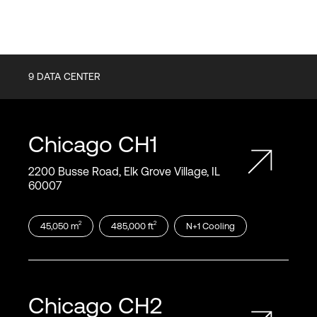
9
DATA CENTER
Chicago
CH1
2200 Busse Road, Elk Grove Village, IL
60007
2
2
45,050
m
485,000
ft
N+1
Cooling
Chicago
CH2