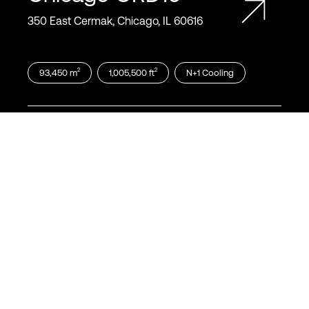
350 East Cermak, Chicago, IL 60616
2
2
93,450
m
1,005,500
ft
N+1
Cooling
Chicago
ORD011
600 South Federal Street, Chicago, IL
60605
2
2
13,550
m
146,000
ft
N+1
Cooling
Chicago
ORD12