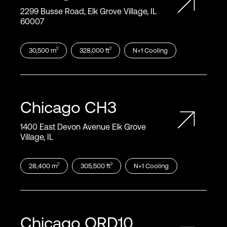
2299 Busse Road, Elk Grove Village, IL
60007
2
2
30,500
m
328,000
ft
N+1
Cooling
Chicago
CH3
1400 East Devon Avenue Elk Grove
Village, IL
2
2
28,400
m
305,500
ft
N+1
Cooling
Chicago
ORD10