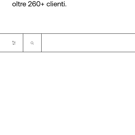
oltre 260+ clienti.
Certifications
SOC 1
SOC 2
SOC 3
PCI DSS
ISO 27001
ISO 9001
ISO 14001