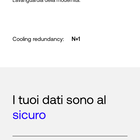
L'avanguardia della modernità.
Cooling redundancy
:
N+1
I tuoi dati sono al
sicuro