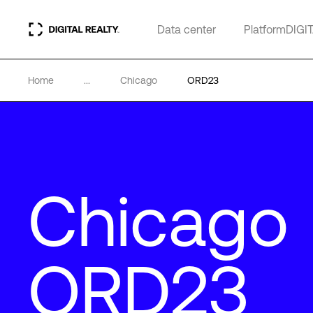
Data center
PlatformDIGI
Home
...
Chicago
ORD23
Chicago
ORD23