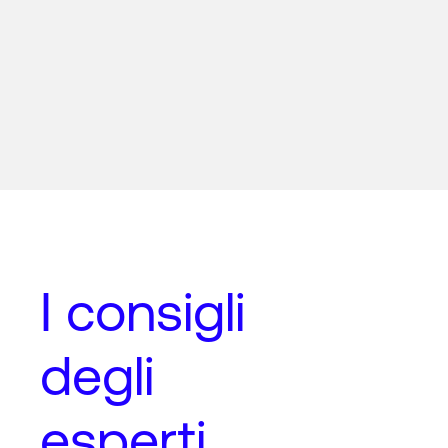
I
consigli
degli
esperti