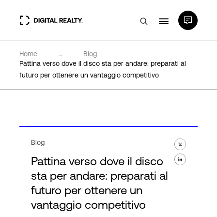
Home
...
Blog
Data center
Pattina verso dove il disco sta per andare: preparati al
futuro per ottenere un vantaggio competitivo
PlatformDIGITAL®
Partner
Blog
Competenze e Risorse
Pattina verso dove il disco
sta per andare: preparati al
Chi Siamo
futuro per ottenere un
vantaggio competitivo
Language