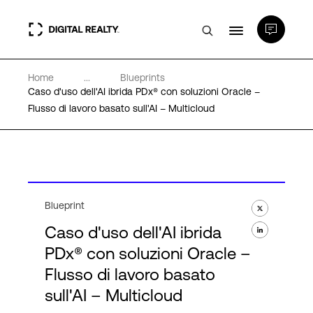
Home
...
Blueprints
Data center
Caso d'uso dell'AI ibrida PDx® con soluzioni Oracle –
Flusso di lavoro basato sull'AI – Multicloud
PlatformDIGITAL®
Partner
Blueprint
Competenze e Risorse
Caso d'uso dell'AI ibrida
PDx® con soluzioni Oracle –
Chi Siamo
Flusso di lavoro basato
sull'AI – Multicloud
Language