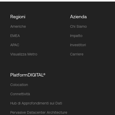
Regioni
Azienda
Americhe
Chi Siamo
EMEA
Impatto
APAC
Investitori
Visualizza Metro
Carriere
PlatformDIGITAL®
Colocation
Connettività
Hub di Approfondimenti sui Dati
Pervasive Datacenter Architecture