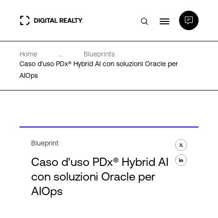
Home
...
Blueprints
Data center
Caso d'uso PDx® Hybrid AI con soluzioni Oracle per
AIOps
PlatformDIGITAL®
Partner
Blueprint
Competenze e Risorse
Caso d'uso PDx® Hybrid AI
con soluzioni Oracle per
Chi Siamo
AIOps
Language