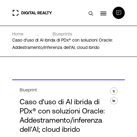
Home
...
Blueprints
Data center
Caso d'uso di AI ibrida di PDx® con soluzioni Oracle:
Addestramento/inferenza dell'AI; cloud ibrido
PlatformDIGITAL®
Partner
Blueprint
Competenze e Risorse
Caso d'uso di AI ibrida di
PDx® con soluzioni Oracle:
Chi Siamo
Addestramento/inferenza
dell'AI; cloud ibrido
Language