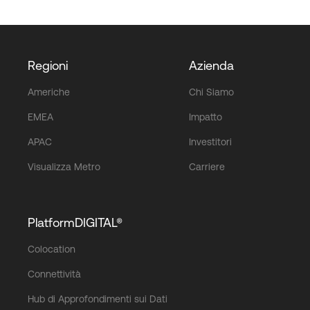
Regioni
Azienda
Americhe
Chi Siamo
EMEA
Impatto
APAC
Investitori
Visualizza Metro
Carriere
PlatformDIGITAL®
Colocation
Connettività
Hub di Approfondimenti sui Dati