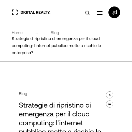
Home
...
Blog
Data center
Strategie di ripristino di emergenza per il cloud
computing: l'internet pubblico mette a rischio le
enterprise?
PlatformDIGITAL®
Partner
Competenze e Risorse
Blog
Strategie di ripristino di
Chi Siamo
emergenza per il cloud
computing: l'internet
pubblico mette a rischio le
Language