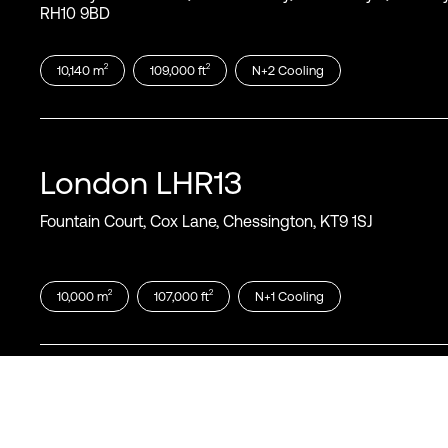
RH10 9BD
2
2
10,140
m
109,000
ft
N+2
Cooling
London
LHR13
Fountain Court, Cox Lane, Chessington, KT9 1SJ
2
2
10,000
m
107,000
ft
N+1
Cooling
London
LHR17
West Drayton, 1 Airport Gate Bath Road, Middlesex UB7 