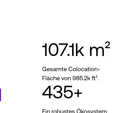
107.1k m²
Gesamte Colocation-
Fläche von 985.2k ft².
435+
l
Ein robustes Ökosystem