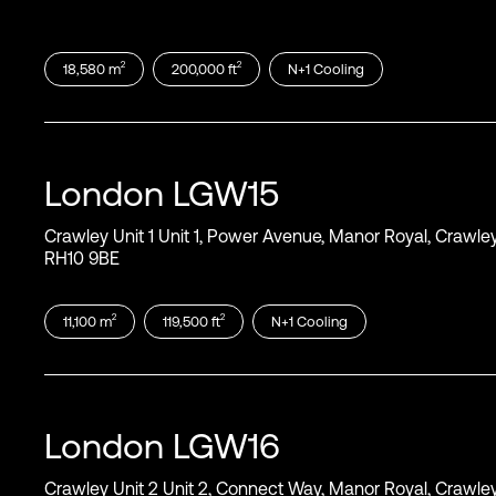
ISO 50001
ISO 50002
SOC1
ISO 45001
2
2
18,580
m
200,000
ft
N+1
Cooling
ISO 14001
ISO 27701
Mehr anzeigen
ISO 22301
London
LGW15
Crawley Unit 1 Unit 1, Power Avenue, Manor Royal, Crawle
RH10 9BE
2
2
11,100
m
119,500
ft
N+1
Cooling
London
LGW16
Crawley Unit 2 Unit 2, Connect Way, Manor Royal, Crawle