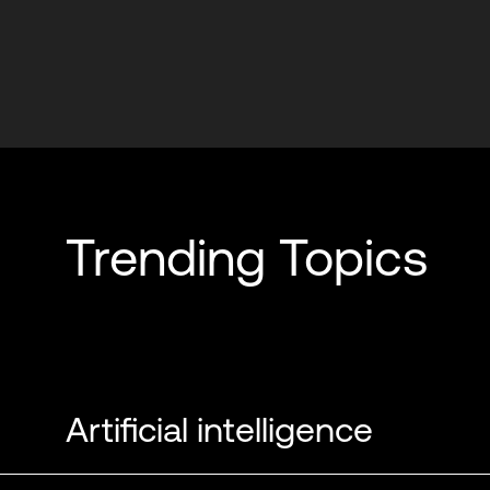
Chris Sharp
Wilfried Dudink
Trending Topics
Artificial intelligence
Adam Saenger