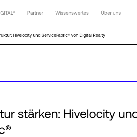
IGITAL®
Partner
Wissenswertes
Über uns
ruktur: Hivelocity und ServiceFabric® von Digital Realty
tur stärken: Hivelocity und
ic®