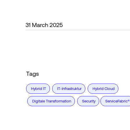
31 March 2025
Tags
Hybrid IT
IT-Infrastruktur
Hybrid Cloud
Digitale Transformation
Security
ServiceFabric®