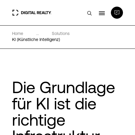
Home
...
Solutions
Rechenzentren
KI (Künstliche Intelligenz)
PlatformDIGITAL®
Partner
Die Grundlage
Wissenswertes
für KI ist die
richtige
Über uns
Language