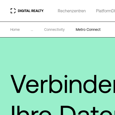
Rechenzentren
PlatformD
Home
...
Connectivity
Metro Connect
Verbinde
Ihre Dat