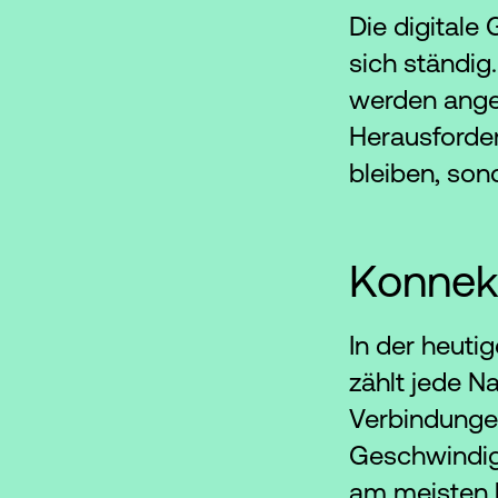
Die digitale
sich ständi
werden ange
Herausforde
bleiben, son
Konnekt
In der heuti
zählt jede N
Verbindungen
Geschwindig
am meisten 