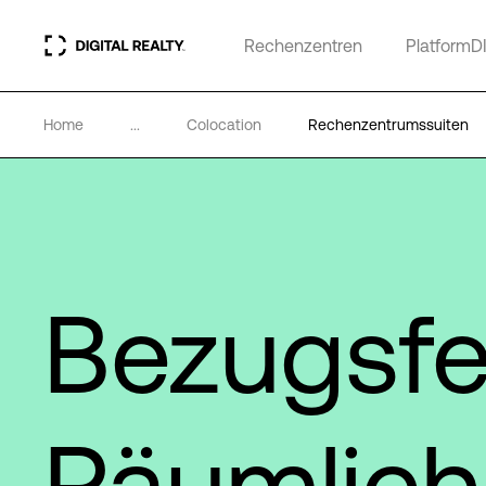
Rechenzentren
PlatformD
Home
...
Colocation
Rechenzentrumssuiten
Bezugsfe
Räumlich