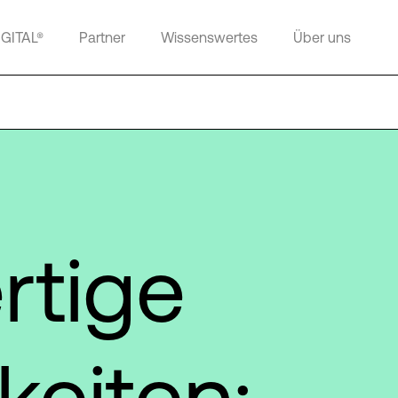
IGITAL®
Partner
Wissenswertes
Über uns
rtige
keiten: