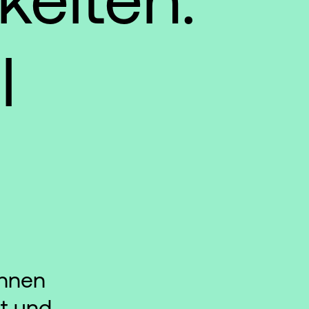
l
 Ihnen
ät und