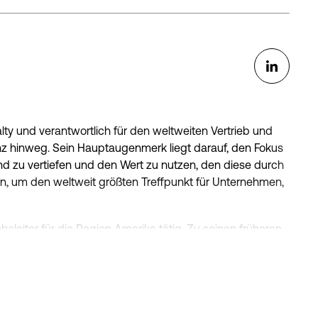
alty und verantwortlich für den weltweiten Vertrieb und
 hinweg. Sein Hauptaugenmerk liegt darauf, den Fokus
d zu vertiefen und den Wert zu nutzen, den diese durch
n, um den weltweit größten Treffpunkt für Unternehmen,
ebsleiter für die Region Amerika tätig. Zu seinen früheren
Vice President of Global Accounts sowie die Leitung der
ianzen.
e Führungspositionen bei Siemens und Unify (einem Atos-
- und Betriebsteams aufbaute und leitete. Er verfügt über