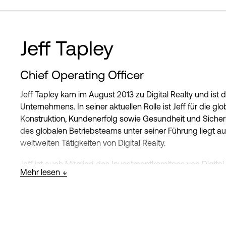
mehr als 25 Jahre Erfahrung in den Bereichen Vertrieb, Te
Colin hat einen Bachelor of Arts vom Wofford College un
Jeff Tapley
Chief Operating Officer
Jeff Tapley kam im August 2013 zu Digital Realty und ist 
Unternehmens. In seiner aktuellen Rolle ist Jeff für die g
Konstruktion, Kundenerfolg sowie Gesundheit und Sicher
des globalen Betriebsteams unter seiner Führung liegt a
weltweiten Tätigkeiten von Digital Realty.
Jeff ist auch Mitglied des Investmentkomitees von Digit
Mehr lesen
wurde, war Jeff als Managing Director von Digital Realty 
Portfolio Management Group inne.
Bevor er zu Digital Realty kam, war Jeff 18 Jahre in der P
tätig, gefolgt von zwei Jahren bei Long Wharf Real Estate