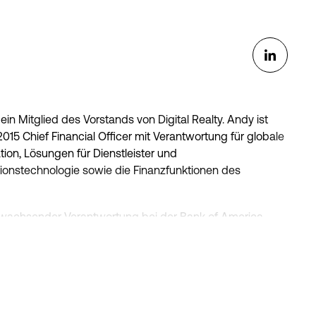
in Mitglied des Vorstands von Digital Realty. Andy ist
2015 Chief Financial Officer mit Verantwortung für globale
ion, Lösungen für Dienstleister und
nstechnologie sowie die Finanzfunktionen des
it wachsender Verantwortung bei der Bank of America
für Real Estate, Gaming und Lodging Investment Banking
d Personengesellschaften verantwortlich war, darunter
r Andy bei Citigroup beschäftigt, wo er ähnliche
 Durchführung von öffentlichen und privaten