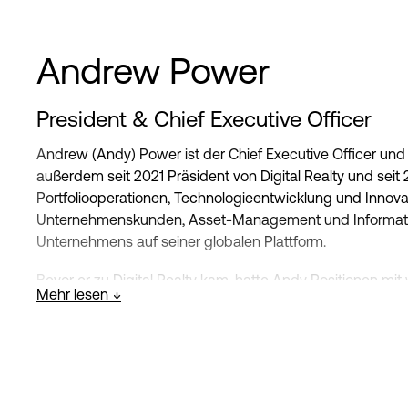
Andrew Power
President & Chief Executive Officer
Andrew (Andy) Power ist der Chief Executive Officer und e
außerdem seit 2021 Präsident von Digital Realty und seit 
Portfoliooperationen, Technologieentwicklung und Innovat
Unternehmenskunden, Asset-Management und Informatio
Unternehmens auf seiner globalen Plattform.
Bevor er zu Digital Realty kam, hatte Andy Positionen m
Mehr lesen
Merrill Lynch inne, wo er zuletzt als Managing Director 
tätig war und für die Beziehungen zu über 40 Aktien- un
Digital Realty.
Vor seiner Tätigkeit bei Bank of America Merrill Lynch wa
Positionen innehatte. Im Laufe seiner Karriere hat er die