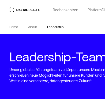
Rechenzentren
PlatformD
Home
About
Leadership
Leadership-Tea
Unser globales Führungsteam verkörpert unsere Mission:
erschließen neue Möglichkeiten für unsere Kunden und f
Welt in eine vernetztere, datengesteuerte Zukunft.