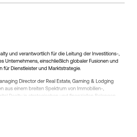
alty und verantwortlich für die Leitung der Investitions-,
des Unternehmens, einschließlich globaler Fusionen und
für Dienstleister und Marktstrategie.
naging Director der Real Estate, Gaming & Lodging
en aus einem breiten Spektrum von Immobilien-,
ital Realty in strategischen und finanziellen Belangen
r Greg als Geschäftsführer in der Real Estate and Lodging
Durchführung strategischer Beratungs- und
war.