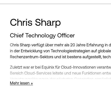
nachfolgenden Integrationsbemühungen zu leiten und en
Sie machte ihren Bachelor of Arts in Kunstgeschichte an d
Chris Sharp
Chief Technology Officer
Chris Sharp verfügt über mehr als 20 Jahre Erfahrung in
in der Entwicklung von Technologiestrategien auf global
Rechenzentrum-Sektors und ist bestens aufgestellt, techn
Zuletzt war er bei Equinix für Cloud-Innovationen verantw
Bereich Cloud-Services leitete und neue Funktionen entw
Vernetzungslösungen der nächsten Generation ermöglich
Mehr lesen
Cloud-Computing weltweit fördern.
Zuvor bekleidete Chris Führungspositionen bei führende
Communications, MCI/Verizon Business und Reliance Gl