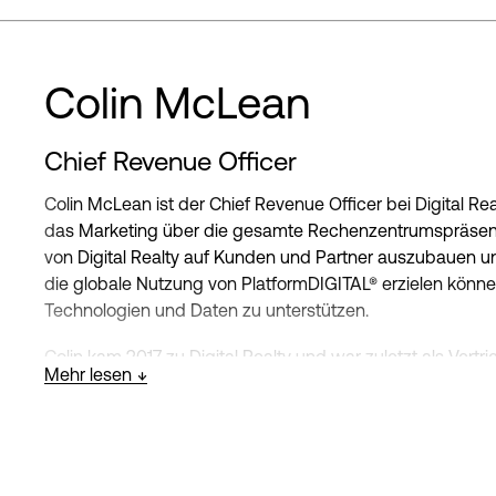
Colin McLean
Chief Revenue Officer
Colin McLean ist der Chief Revenue Officer bei Digital Re
das Marketing über die gesamte Rechenzentrumspräsenz
von Digital Realty auf Kunden und Partner auszubauen un
die globale Nutzung von PlatformDIGITAL® erzielen könne
Technologien und Daten zu unterstützen.
Colin kam 2017 zu Digital Realty und war zuletzt als Vertri
Mehr lesen
Führungspositionen bei Digital Realty zählen der Senior 
globalen Vertriebsoperationen und Partnerschaften & All
Bevor er zu Digital Realty kam, hatte Colin immer höher
Unternehmen) inne, in denen er leistungsstarke Vertriebs