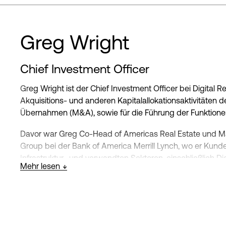
Greg Wright
Chief Investment Officer
Greg Wright ist der Chief Investment Officer bei Digital Re
Akquisitions- und anderen Kapitalallokationsaktivitäten 
Übernahmen (M&A), sowie für die Führung der Funktionen 
Davor war Greg Co-Head of Americas Real Estate und Ma
Group bei der Bank of America Merrill Lynch, wo er Kund
Infrastruktur- und verwandten Sektoren, einschließlich Dig
Mehr lesen
beriet.
Vor seiner Tätigkeit bei Bank of America Merrill Lynch wa
Group bei Citigroup tätig, wo er für die Initiierung und 
Kapitalbeschaffungsaufträge für Kunden verantwortlich 