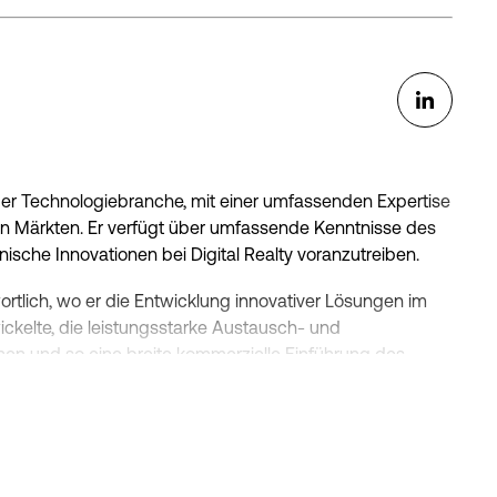
gagierte Belegschaften zu schaffen.
er University of Pennsylvania.
 der Technologiebranche, mit einer umfassenden Expertise
en Märkten. Er verfügt über umfassende Kenntnisse des
ische Innovationen bei Digital Realty voranzutreiben.
ortlich, wo er die Entwicklung innovativer Lösungen im
ickelte, die leistungsstarke Austausch- und
en und so eine breite kommerzielle Einführung des
n Netzwerk- und Colocation-Anbietern, darunter Qwest
obalcom.