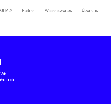
IGITAL®
Partner
Wissenswertes
Über uns
m
 Wir
ühren die