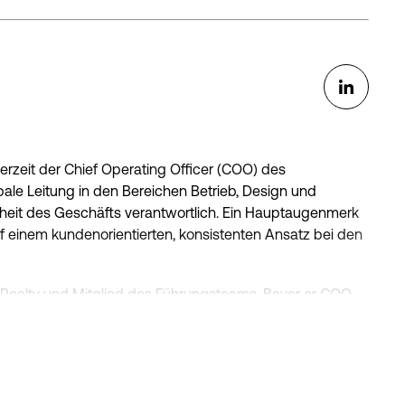
chnologie und Betrieb.
d einen Master-Abschluss von der Pepperdine University.
derzeit der Chief Operating Officer (COO) des
lobale Leitung in den Bereichen Betrieb, Design und
heit des Geschäfts verantwortlich. Ein Hauptaugenmerk
uf einem kundenorientierten, konsistenten Ansatz bei den
al Realty und Mitglied des Führungsteams. Bevor er COO
für EMEA tätig und hatte die weltweite Leitung der
rivate-Equity-Immobiliengruppe bei Fidelity Investments
 Partners. Er fungierte als Geschäftsführer beider Firmen