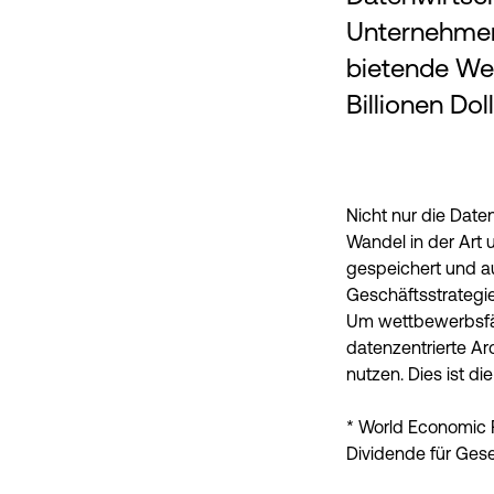
Unternehmen 
bietende We
Billionen Dol
Nicht nur die Dat
Wandel in der Art u
gespeichert und au
Geschäftsstrategie
Um wettbewerbsfäh
datenzentrierte Ar
nutzen. Dies ist d
* World Economic Fo
Dividende für Gese