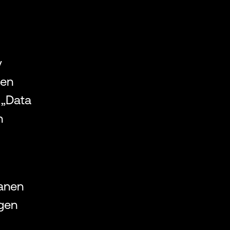
y
den
 „Data
n
lanen
gen