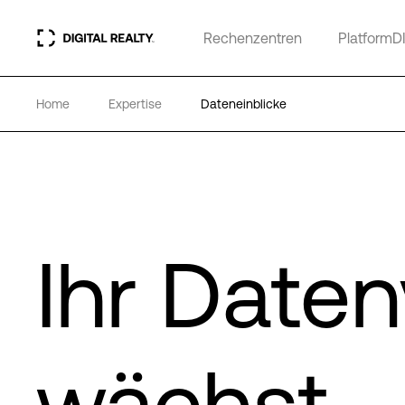
Rechenzentren
PlatformD
Home
Expertise
Dateneinblicke
Ihr Date
wächst