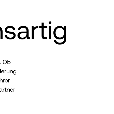
nsartig
. Ob
derung
hrer
artner