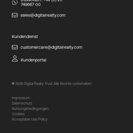
749667 00
sales@digitalrealty.com
Kundendienst
customercare@digitalrealty.com
Kundenportal
2026
Digital Realty Trust Alle Rechte vorbehalten.
Impressum
Datenschutz
Nutzungsbedingungen
Cookies
Acceptable Use Policy