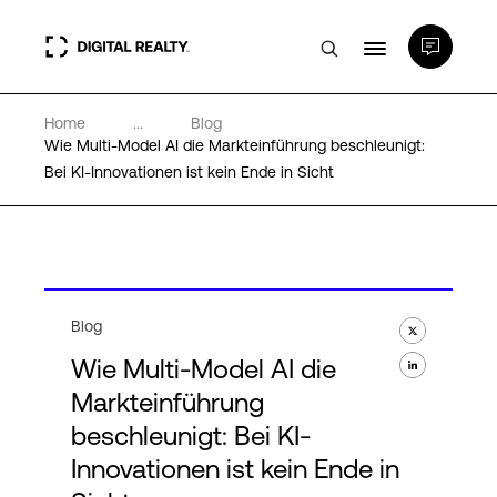
Home
...
Blog
Rechenzentren
Wie Multi-Model AI die Markteinführung beschleunigt:
Bei KI-Innovationen ist kein Ende in Sicht
PlatformDIGITAL®
Partner
Blog
Wissenswertes
Wie Multi-Model AI die
Markteinführung
Über uns
beschleunigt: Bei KI-
Innovationen ist kein Ende in
Language