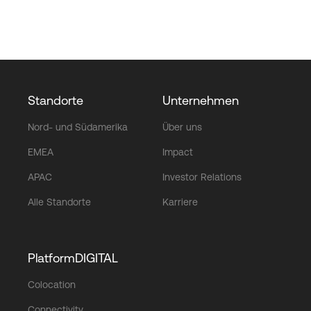
Standorte
Unternehmen
Nord- und Südamerika
Über uns
EMEA
Impact
APAC
Investor Relations
Alle Standorte
Karriere
PlatformDIGITAL
Colocation
Connectivity