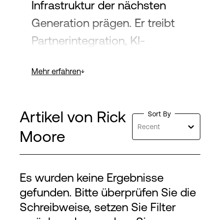
Infrastruktur der nächsten
Generation prägen. Er treibt
Partnerintegration, KI-
Bereitschaft und
Mehr erfahren
fortschrittliche Workload-
Strategien über
PlatformDIGITAL® und
Artikel von Rick
Sort By
ServiceFabric® voran und
Recent
Moore
sorgt so für agile Lösungen
für hybride Cloud- und
Es wurden keine Ergebnisse
Unternehmensumgebungen.
gefunden. Bitte überprüfen Sie die
Seine Arbeit konzentriert sich
Schreibweise, setzen Sie Filter
darauf, Innovationen zu