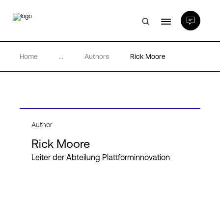
Home
...
Authors
Rick Moore
Rechenzentren
PlatformDIGITAL®
Partner
Author
Rick Moore
Wissenswertes
Leiter der Abteilung Plattforminnovation
Über uns
Language