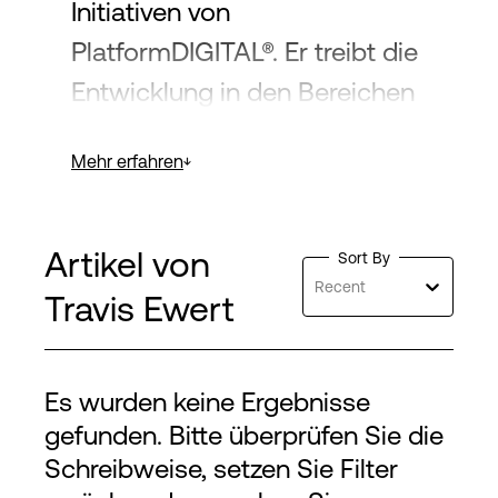
Initiativen von
PlatformDIGITAL®. Er treibt die
Entwicklung in den Bereichen
Infrastruktur, Software und
Mehr erfahren
Datenstrategie voran, um
Workloads der nächsten
Generation zu unterstützen.
Artikel von
Sort By
Mit einer Erfolgsbilanz bei
Recent
Travis Ewert
branchenweit ersten
Entwicklungen im Bereich
Es wurden keine Ergebnisse
programmierbarer Netzwerke
gefunden. Bitte überprüfen Sie die
und KI-gesteuerter
Schreibweise, setzen Sie Filter
Plattformen leitet Travis die