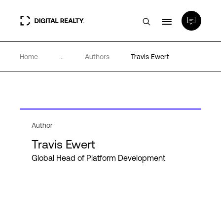
Home
...
Authors
Travis Ewert
Rechenzentren
PlatformDIGITAL®
Partner
Author
Travis Ewert
Wissenswertes
Global Head of Platform Development
Über uns
Language