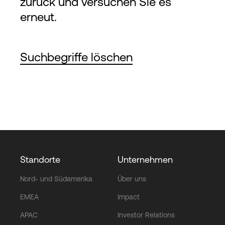
zurück und versuchen Sie es
Bemühungen, weltweit einen
erneut.
Maßstab für intelligente, agile
digitale Infrastruktur zu
Suchbegriffe löschen
setzen.
Standorte
Unternehmen
Nord- und Südamerika
Über uns
EMEA
Impact
APAC
Investor Relations