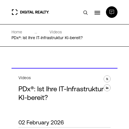
Home
...
Videos
Rechenzentren
PDx®: Ist Ihre IT-Infrastruktur KI-bereit?
PlatformDIGITAL®
Partner
Videos
PDx®: Ist Ihre IT-Infrastruktur
Wissenswertes
KI-bereit?
Über uns
02 February 2026
Language