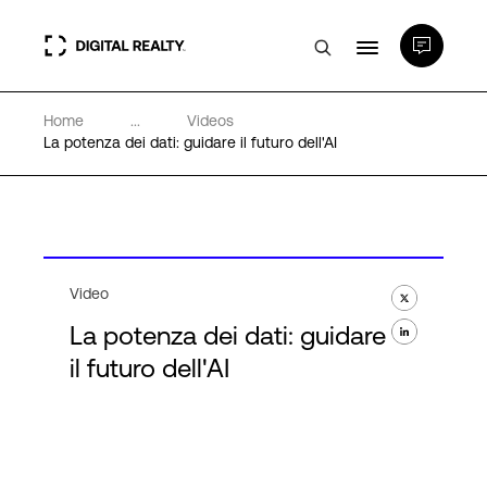
Home
...
Videos
Data center
La potenza dei dati: guidare il futuro dell'AI
PlatformDIGITAL®
Partner
Video
La potenza dei dati: guidare
Competenze e Risorse
il futuro dell'AI
Chi Siamo
Language