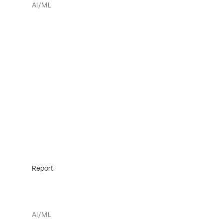
AI/ML
Report
AI/ML