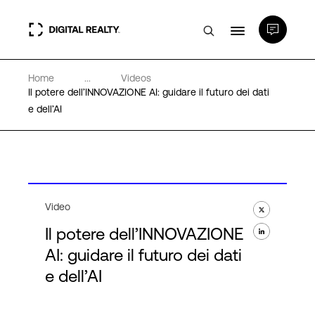
Home
...
Videos
Data center
Il potere dell’INNOVAZIONE AI: guidare il futuro dei dati
e dell’AI
PlatformDIGITAL®
Partner
Video
Competenze e Risorse
Il potere dell’INNOVAZIONE
AI: guidare il futuro dei dati
Chi Siamo
e dell’AI
Language