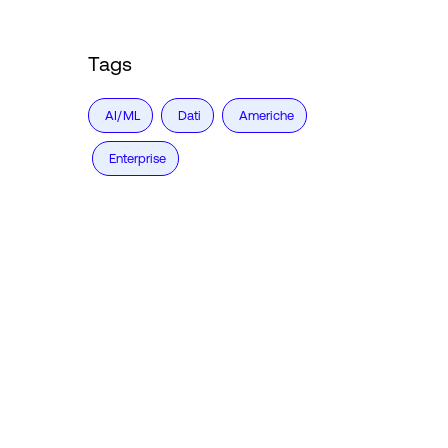
Tags
AI/ML
Dati
Americhe
Enterprise