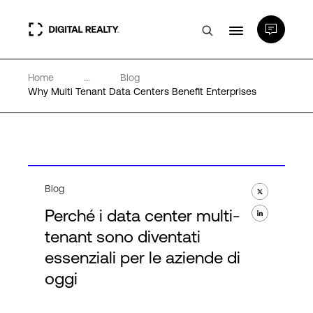
Home
...
Blog
Data center
Why Multi Tenant Data Centers Benefit Enterprises
PlatformDIGITAL®
Partner
Blog
Perché i data center multi-
Competenze e Risorse
tenant sono diventati
essenziali per le aziende di
Chi Siamo
oggi
Language