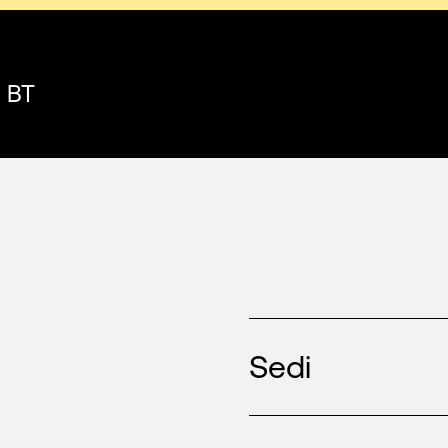
i BT
Sedi