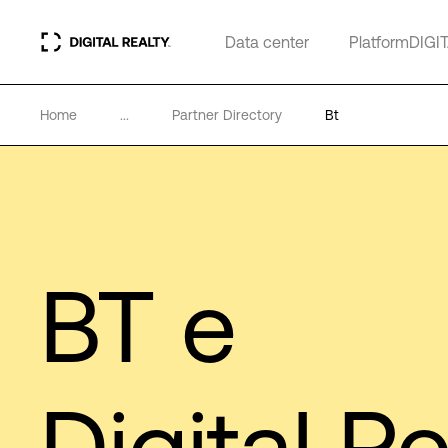
Data center
PlatformDIGI
Home
...
Partner Directory
Bt
BT
e
Digital Re