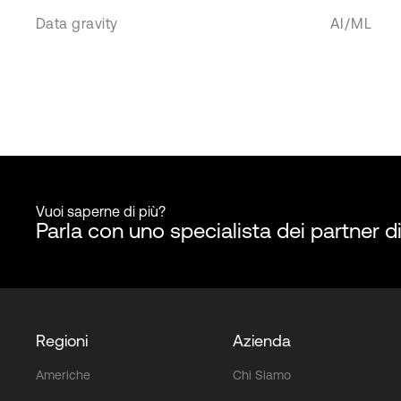
Data gravity
AI/ML
Vuoi saperne di più?
Parla con uno specialista dei partner d
Regioni
Azienda
Americhe
Chi Siamo