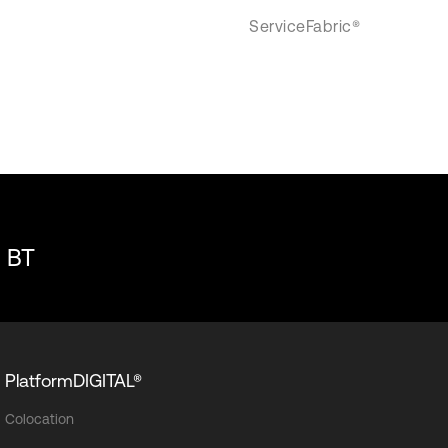
ServiceFabric®
i BT
PlatformDIGITAL®
Colocation