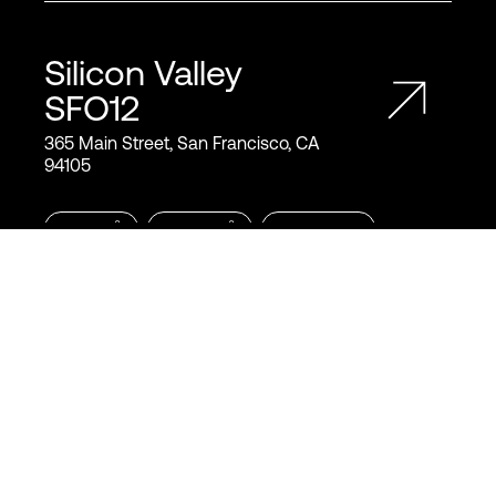
Silicon Valley
SFO12
365 Main Street, San Francisco, CA
94105
2
2
21,100
m
227,000
ft
N+1
Cooling
Silicon Valley
SJC10
1100 Space Park Drive Santa Clara, CA
95054
2
2
15,200
m
163,500
ft
N+1
Cooling