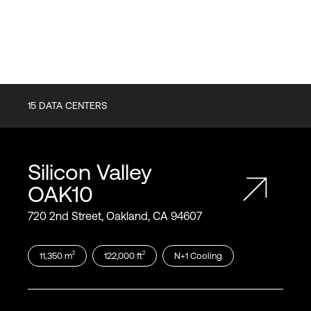
15
DATA CENTERS
Silicon Valley
OAK10
720 2nd Street, Oakland, CA 94607
2
2
11,350
m
122,000
ft
N+1
Cooling