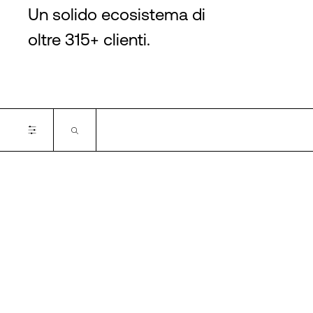
Un solido ecosistema di
oltre 315+ clienti.
Certifications
SOC 2
SOC 3
PCI DSS
SOC 1
ISO 27001
ISO 27001
ISO 14001
ISO 9001
ISO 14001
ISO 22301