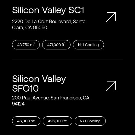
Silicon Valley
SC1
2220 De La Cruz Boulevard, Santa
Clara, CA 95050
2
2
43,750
m
471,000
ft
N+1
Cooling
Silicon Valley
SFO10
200 Paul Avenue, San Francisco, CA
94124
2
2
46,000
m
495,000
ft
N+1
Cooling