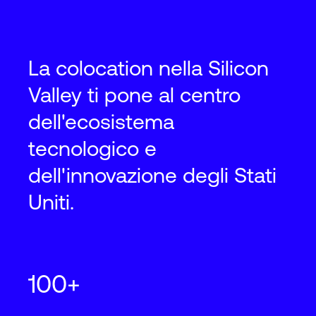
La colocation nella Silicon
Silicon Valley
SJC15
Valley ti pone al centro
1201 Comstock Street, Santa Clara, CA
dell'ecosistema
95054
tecnologico e
2
2
2,250
m
24,000
ft
N+1
Cooling
dell'innovazione degli Stati
Uniti.
Silicon Valley
SJC16
1525 Comstock Street, Santa Clara, CA
100+
95054
2
2