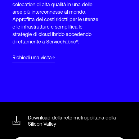
colocation di alta qualità in una delle
aree più interconnesse al mondo.
Approfitta dei costi ridotti per le utenze
Accesso
e le infrastrutture e semplifica le
strategie di cloud ibrido accedendo
direttamente a ServiceFabric®.
Richiedi una visita
Download della rete metropolitana della
Silicon Valley