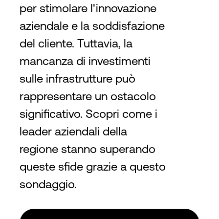
per stimolare l'innovazione
2820 Northwestern Parkway Santa
Clara, CA 95051
aziendale e la soddisfazione
del cliente. Tuttavia, la
2
2
3,500
m
37,500
ft
N+1
Cooling
mancanza di investimenti
sulle infrastrutture può
rappresentare un ostacolo
Silicon Valley
SJC35
significativo. Scopri come i
leader aziendali della
3205 Alfred Street, Santa Clara, CA
95054
regione stanno superando
queste sfide grazie a questo
2
2
6,100
m
65,500
ft
N+1
Cooling
sondaggio.