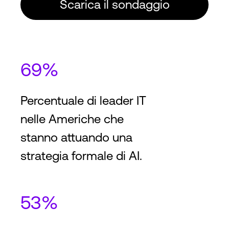
Silicon Valley
Scarica il sondaggio
SJC37
641 Walsh Ave, Santa Clara, CA 95050
69%
2
2
37,150
m
399,500
ft
N+2
Cooling
Percentuale di leader IT
nelle Americhe che
stanno attuando una
strategia formale di AI.
53%