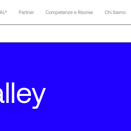
TAL®
Partner
Competenze e Risorse
Chi Siamo
lley