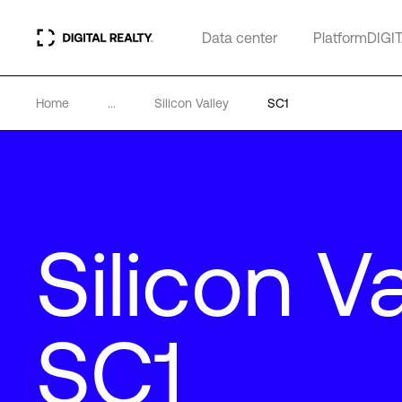
Data center
PlatformDIGI
Home
...
Silicon Valley
SC1
Silicon Va
SC1