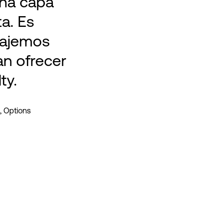
una capa
a. Es
bajemos
n ofrecer
ty.
, Options