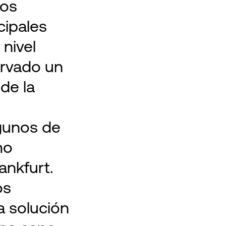
mos
cipales
 nivel
rvado un
de la
gunos de
mo
ankfurt.
os
a solución