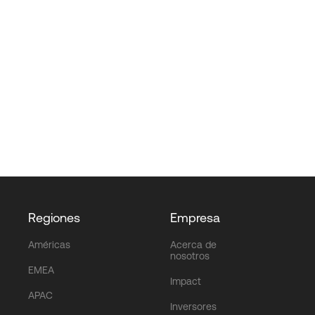
Regiones
Empresa
Américas
Acerca de
nosotros
EMEA
Impact
APAC
Inversores