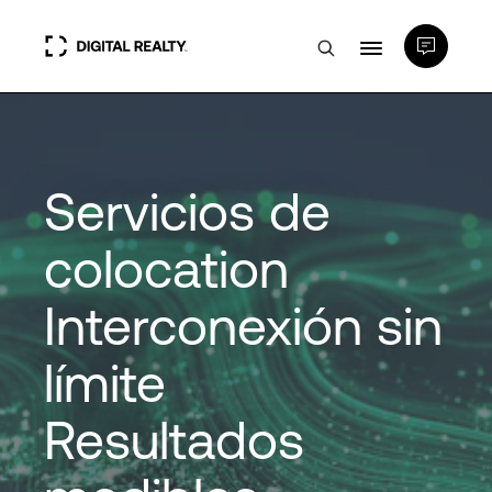
Centros de Datos
Servicios de
PlatformDIGITAL®
colocation
Partners
Interconexión sin
Experiencia y recursos
límite
Acerca de
Resultados
Language