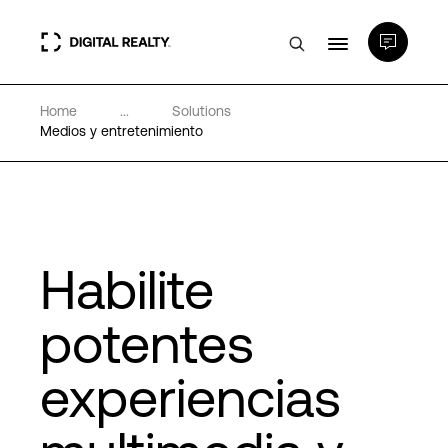
Home
...
Solutions
Centros de Datos
Medios y entretenimiento
PlatformDIGITAL®
Partners
Habilite
Experiencia y recursos
potentes
experiencias
Acerca de
Language